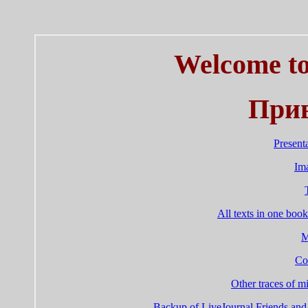
Welcome to
Прив
Present
Im
All texts in one book
M
Co
Other traces of 
Backup of LiveJournal Friends a