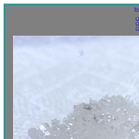
Pr
C
C
C